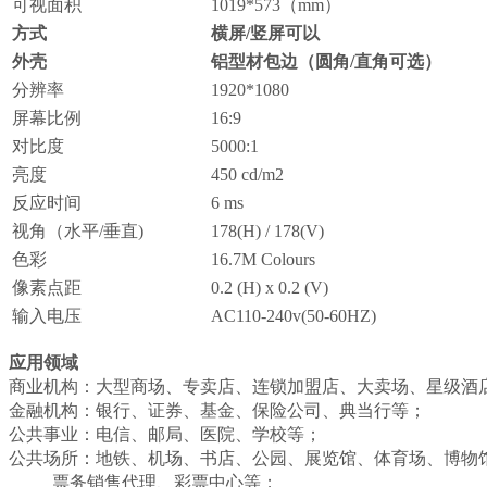
可视面积
1019*573（mm）
方式
横屏/竖屏可以
外壳
铝型材包边（圆角/直角可选）
分辨率
1920*1080
屏幕比例
16:9
对比度
5000:1
亮度
450 cd/m2
反应时间
6 ms
视角（水平/垂直)
178(H) / 178(V)
色彩
16.7M Colours
像素点距
0.2 (H) x 0.2 (V)
输入电压
AC110-240v(50-60HZ)
应用领域
商业机构：大型商场、专卖店、连锁加盟店、大卖场、星级酒
金融机构：银行、证券、基金、保险公司、典当行等；
公共事业：电信、邮局、医院、学校等；
公共场所：地铁、机场、书店、公园、展览馆、体育场、博物
票务销售代理、彩票中心等；