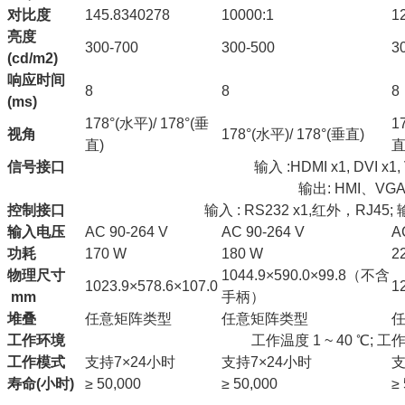
对比度
145.8340278
10000:1
1
亮度
300-700
300-500
3
(cd/m2)
响应时间
8
8
8
(ms)
178°(水平)/ 178°(垂
1
视角
178°(水平)/ 178°(垂直)
直)
直
信号接口
输入 :HDMI x1, DVI x1,
输出: HMI、VG
控制接口
输入 : RS232 x1,红外，RJ45; 
输入电压
AC 90-264 V
AC 90-264 V
A
功耗
170 W
180 W
2
物理尺寸
1044.9×590.0×99.8（不含
1023.9×578.6×107.0
1
mm
手柄）
堆叠
任意矩阵类型
任意矩阵类型
工作环境
工作温度 1 ~ 40 ℃; 工作
工作模式
支持7×24小时
支持7×24小时
支
寿命(小时)
≥ 50,000
≥ 50,000
≥