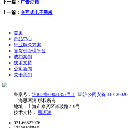
下一篇：
广告灯箱
上一篇：
交互式电子黑板
首页
产品中心
行业解决方案
售货机管理平台
成功案例
技术支持
公司新闻
关于我们
备案号：
沪ICP备09021357号-1
沪公网安备 310120020
上海思珂润 版权所有
地址：上海市奉贤区肖玻路219号
技术支持：
思珂润
021-66527976
13386195566